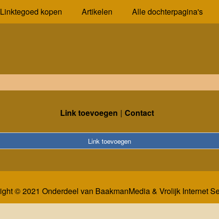
Linktegoed kopen
Artikelen
Alle dochterpagina's
Link toevoegen
Contact
Link toevoegen
ight © 2021 Onderdeel van
BaakmanMedia
&
Vrolijk Internet S