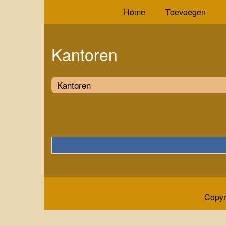
Home
Toevoegen
Kantoren
Kantoren
Copyr